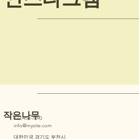
작은나무
123-456-7890
info@mysite.com
대한민국 경기도 부천시