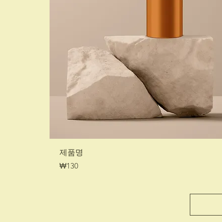
제품명
가격
₩130