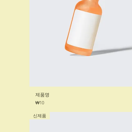
제품명
가격
₩10
신제품