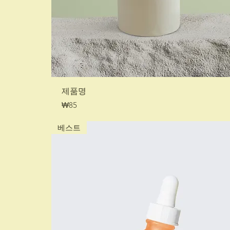
제품명
가격
₩85
베스트